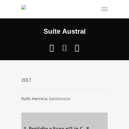
Suíte Austral
2017
Rufo Herrera:
bandoneón
1. Prelúdio e Fuga nº1 in C - 8